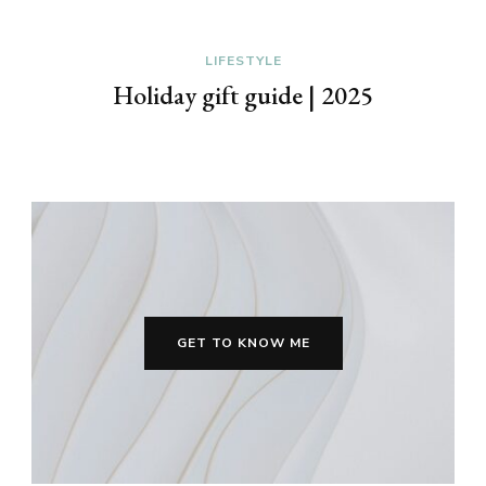
FASHION
Favoriti iz Mango jesen-zi
| 2025
kolekcije
GET TO KNOW ME