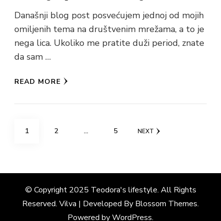
Današnji blog post posvećujem jednoj od mojih
omiljenih tema na društvenim mrežama, a to je
nega lica. Ukoliko me pratite duži period, znate
da sam …
READ MORE
Posts
PAGE
PAGE
PAGE
1
2
…
5
NEXT
pagination
© Copyright 2025 Teodora's lifestyle. All Rights
Reserved.
Vilva | Developed By
Blossom Themes
.
Powered by
WordPress
.