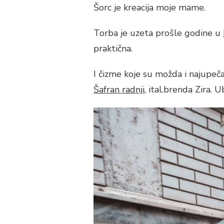
Šorc je kreacija moje mame.
Torba je uzeta prošle godine u
praktična.
I čizme koje su možda i najupeč
Šafran radnji
, ital.brenda Zira. U