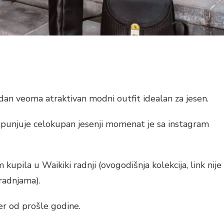
an veoma atraktivan modni outfit idealan za jesen.
otpunjuje celokupan jesenji momenat je sa instagram
upila u Waikiki radnji (ovogodišnja kolekcija, link nije
 radnjama).
r od prošle godine.