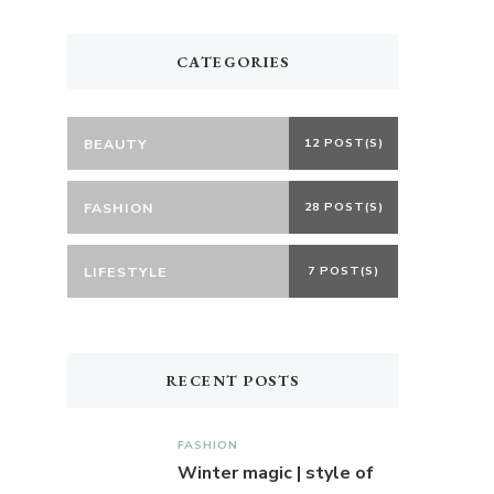
CATEGORIES
BEAUTY
12 POST(S)
FASHION
28 POST(S)
LIFESTYLE
7 POST(S)
RECENT POSTS
FASHION
Winter magic | style of