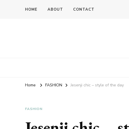
HOME
ABOUT
CONTACT
Home
FASHION
Jesenji chic – style of the day
FASHION
Jesenji chic – s