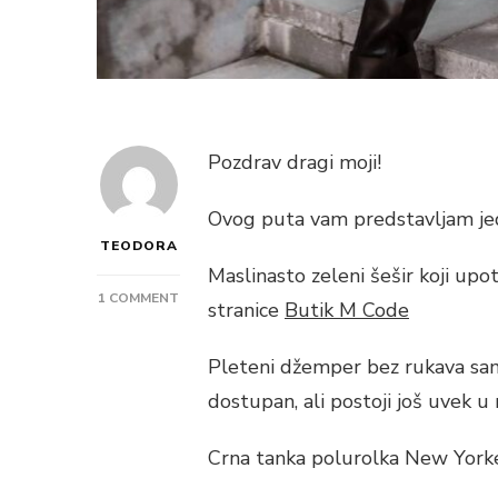
Pozdrav dragi moji!
Ovog puta vam predstavljam jed
TEODORA
Maslinasto zeleni šešir koji up
ON
1 COMMENT
stranice
Butik M Code
JESENJI
CHIC
Pleteni džemper bez rukava sam k
–
STYLE
dostupan, ali postoji još uvek u
OF
THE
Crna tanka polurolka New Yorke
DAY