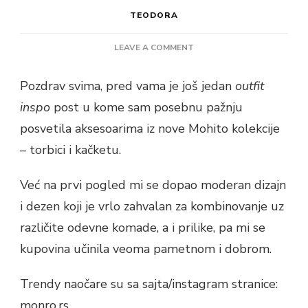
TEODORA
ON
LEAVE A COMMENT
MOHITO
ACCESSORIES
Pozdrav svima, pred vama je još jedan
outfit
2021
inspo
post u kome sam posebnu pažnju
–
STYLE
posvetila aksesoarima iz nove Mohito kolekcije
OF
– torbici i kačketu.
THE
DAY
Već na prvi pogled mi se dopao moderan dizajn
i dezen koji je vrlo zahvalan za kombinovanje uz
različite odevne komade, a i prilike, pa mi se
kupovina učinila veoma pametnom i dobrom.
Trendy naočare su sa sajta/instagram stranice:
monro.rs