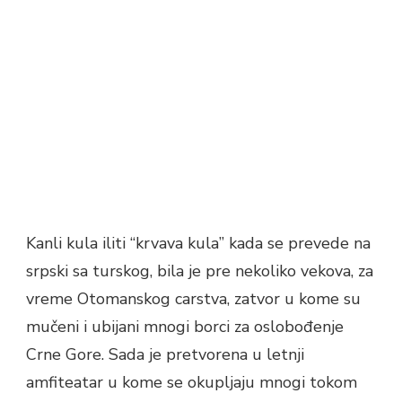
Kanli kula iliti “krvava kula” kada se prevede na
srpski sa turskog, bila je pre nekoliko vekova, za
vreme Otomanskog carstva, zatvor u kome su
mučeni i ubijani mnogi borci za oslobođenje
Crne Gore. Sada je pretvorena u letnji
amfiteatar u kome se okupljaju mnogi tokom