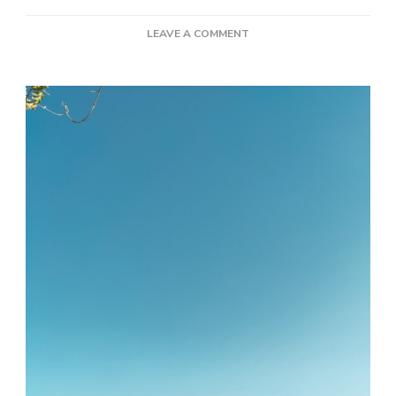
ON
LEAVE A COMMENT
IGALO,
HERCEG
NOVI
–
TRAVEL
2021