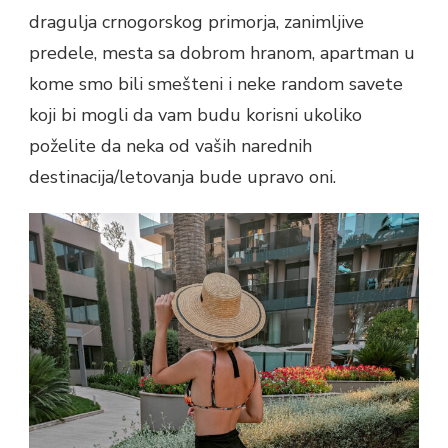
dragulja crnogorskog primorja, zanimljive
predele, mesta sa dobrom hranom, apartman u
kome smo bili smešteni i neke random savete
koji bi mogli da vam budu korisni ukoliko
poželite da neka od vaših narednih
destinacija/letovanja bude upravo oni.