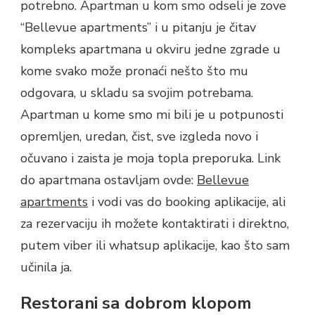
potrebno. Apartman u kom smo odseli je zove
“Bellevue apartments” i u pitanju je čitav
kompleks apartmana u okviru jedne zgrade u
kome svako može pronaći nešto što mu
odgovara, u skladu sa svojim potrebama.
Apartman u kome smo mi bili je u potpunosti
opremljen, uredan, čist, sve izgleda novo i
očuvano i zaista je moja topla preporuka. Link
do apartmana ostavljam ovde:
Bellevue
apartments
i vodi vas do booking aplikacije, ali
za rezervaciju ih možete kontaktirati i direktno,
putem viber ili whatsup aplikacije, kao što sam
učinila ja.
Restorani sa dobrom klopom