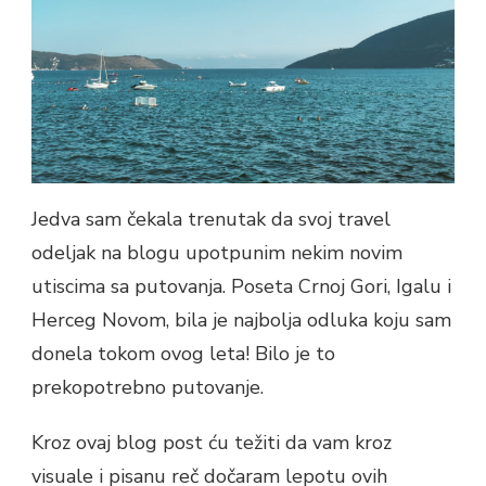
Jedva sam čekala trenutak da svoj travel
odeljak na blogu upotpunim nekim novim
utiscima sa putovanja. Poseta Crnoj Gori, Igalu i
Herceg Novom, bila je najbolja odluka koju sam
donela tokom ovog leta! Bilo je to
prekopotrebno putovanje.
Kroz ovaj blog post ću težiti da vam kroz
visuale i pisanu reč dočaram lepotu ovih