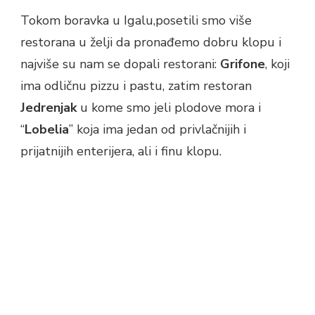
Tokom boravka u Igalu,posetili smo više
restorana u želji da pronađemo dobru klopu i
najviše su nam se dopali restorani:
Grifone
, koji
ima odličnu pizzu i pastu, zatim restoran
Jedrenjak
u kome smo jeli plodove mora i
“
Lobelia
” koja ima jedan od privlačnijih i
prijatnijih enterijera, ali i finu klopu.