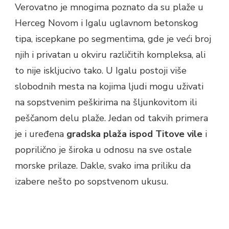
Verovatno je mnogima poznato da su plaže u
Herceg Novom i Igalu uglavnom betonskog
tipa, iscepkane po segmentima, gde je veći broj
njih i privatan u okviru različitih kompleksa, ali
to nije iskljucivo tako. U Igalu postoji više
slobodnih mesta na kojima ljudi mogu uživati
na sopstvenim peškirima na šljunkovitom ili
peščanom delu plaže. Jedan od takvih primera
je i uređena
gradska plaža ispod Titove vile
i
poprilično je široka u odnosu na sve ostale
morske prilaze. Dakle, svako ima priliku da
izabere nešto po sopstvenom ukusu.