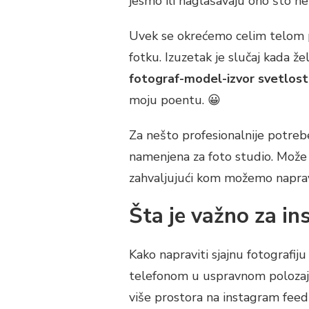
jesmo ili naglašavaju ono što ne
Uvek se okrećemo celim telom pr
fotku. Izuzetak je slučaj kada že
fotograf-model-izvor svetlost
moju poentu. 😀
Za nešto profesionalnije potrebe
namenjena za foto studio. Može se
zahvaljujući kom možemo napravit
Šta je važno za i
Kako napraviti sjajnu fotografiju
telefonom u uspravnom polozaju.
više prostora na instagram feed-u