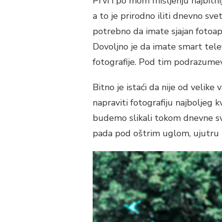
Prvi i po mom mišljenju najbitnij
MOBILNIM
a to je prirodno iliti dnevno sv
TELEFONOM
potrebno da imate sjajan fotoap
Dovoljno je da imate smart tele
fotografije. Pod tim podrazumevam
Bitno je istaći da nije od velike
napraviti fotografiju najboljeg 
budemo slikali tokom dnevne sve
pada pod oštrim uglom, ujutru il