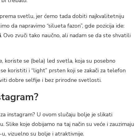
 bi trebalo.
ema svetlu, jer ćemo tada dobiti najkvalitetniju
limo da napravimo “silueta fazon”, gde pozicija ide:
i
. Ovo zvuči tako naučno, ali nadam se da ste shvatili
, koriste se (bela) led svetla, koja su posebno
 koristiti i “light” prsten koji se zakači za telefon
i dobre selfije i bez prirodne svetlosti.
nstagram?
 za instagram? U ovom slučaju bolje je slikati
 Slike koje dobijamo na taj način su veće i zauzimaju
, vizuelno su bolje i atraktivnije.