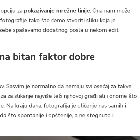
opciju za
pokazivanje mrežne linije
. Ona nam može
otografije tako što ćemo stvoriti sliku koja je
me sebe spašavamo dodatnog posla u nekom edit
ma bitan faktor dobre
ov. Sasvim je normalno da nemaju svi osećaj za takve
za za slikanje najviše leži njihovoj građi ali i onome što
 Na kraju dana, fotografija je oličenje nas samih i
da što spontanije i opštenije, a ne stegnuto i