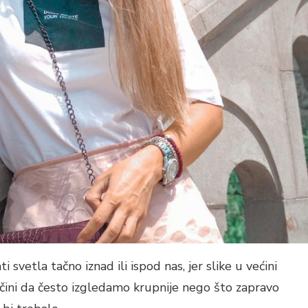
svetla tačno iznad ili ispod nas, jer slike u većini
 čini da često izgledamo krupnije nego što zapravo