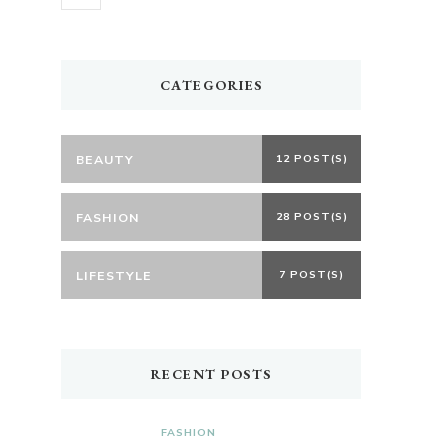
CATEGORIES
BEAUTY
12 POST(S)
FASHION
28 POST(S)
LIFESTYLE
7 POST(S)
RECENT POSTS
FASHION