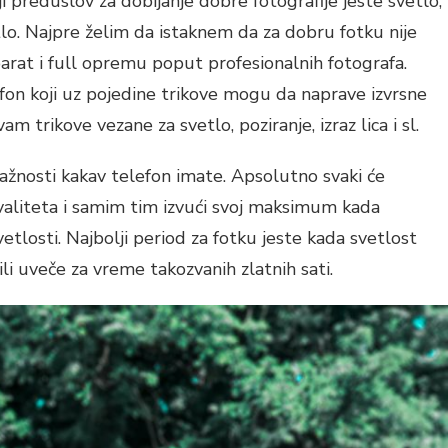
i preduslov za dobijanje dobre fotografije jeste svetlo,
etlo. Najpre želim da istaknem da za dobru fotku nije
arat i full opremu poput profesionalnih fotografa.
fon koji uz pojedine trikove mogu da naprave izvrsne
 trikove vezane za svetlo, poziranje, izraz lica i sl.
 važnosti kakav telefon imate. Apsolutno svaki će
kvaliteta i samim tim izvući svoj maksimum kada
tlosti. Najbolji period za fotku jeste kada svetlost
i uveče za vreme takozvanih zlatnih sati.