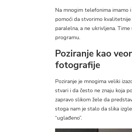
Na mnogim telefonima imamo i 
pomoći da stvorimo kvalitetnije f
paralelna, a ne ukrivljena. Ti
programu.
Poziranje kao veo
fotografije
Poziranje je mnogima veliki izaz
stvari i da često ne znaju koja po
zapravo slikom žele da predstave.
stoga nam je stalo da slika izgle
“uglađeno”.