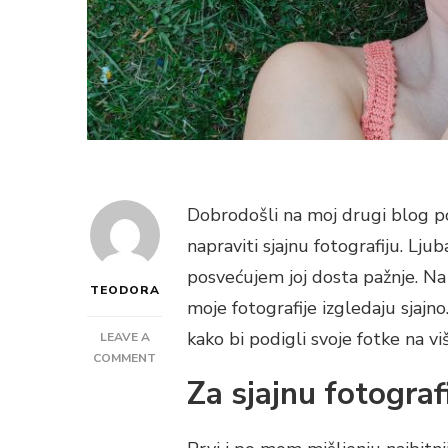
Dobrodošli na moj drugi blog p
napraviti sjajnu fotografiju. Lju
posvećujem joj dosta pažnje. 
TEODORA
moje fotografije izgledaju sjajn
kako bi podigli svoje fotke na vi
LEAVE A
ON
COMMENT
KAKO
Za sjajnu fotografi
NAPRAVITI
SJAJNU
FOTOGRAFIJU