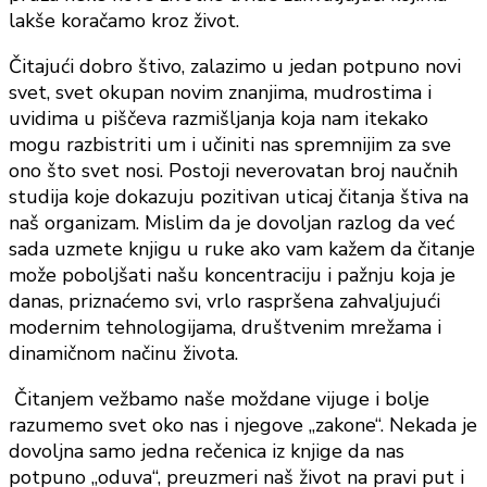
lakše koračamo kroz život.
Čitajući dobro štivo, zalazimo u jedan potpuno novi
svet, svet okupan novim znanjima, mudrostima i
uvidima u piščeva razmišljanja koja nam itekako
mogu razbistriti um i učiniti nas spremnijim za sve
ono što svet nosi. Postoji neverovatan broj naučnih
studija koje dokazuju pozitivan uticaj čitanja štiva na
naš organizam. Mislim da je dovoljan razlog da već
sada uzmete knjigu u ruke ako vam kažem da čitanje
može poboljšati našu koncentraciju i pažnju koja je
danas, priznaćemo svi, vrlo raspršena zahvaljujući
modernim tehnologijama, društvenim mrežama i
dinamičnom načinu života.
Čitanjem vežbamo naše moždane vijuge i bolje
razumemo svet oko nas i njegove „zakone“. Nekada je
dovoljna samo jedna rečenica iz knjige da nas
potpuno „oduva“, preuzmeri naš život na pravi put i