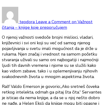
teodora
Leave a Comment
on Važnost
čitanja – knjige koje preporučujem
O njenoj važnosti svedoče brojni mislioci, vladari,
književnici i svi oni koji su već od samog njenog
pojavljivanja u svetu imali mogućnost da je drže u
rukama. Njen značaj i vrednost na samom početku
stvaranja uživali su samo oni najbogatiji i najmoćniji
ljudi tih davnih vremena i njome su se služili kako
kao vidom zabave, tako i u oplemenjivanju njihovih
svakodnevnih života u mnogim aspektima života.
Ralf Valdo Emerson je govorio:„Ako sretneš čoveka
retkog intelekta, odmah ga pitaj šta čita.“ Servantes
je isticao da nema knjige, a da se u njoj nešto dobro
ne nađe, a Helen Eksli da knjige mogu biti opasne i