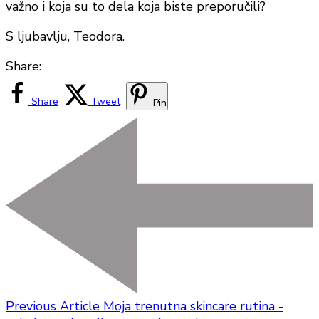
važno i koja su to dela koja biste preporučili?
S ljubavlju, Teodora.
Share:
Share
Tweet
Pin
Previous Article
Moja trenutna skincare rutina -