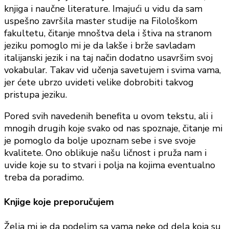
knjiga i naučne literature. Imajući u vidu da sam
uspešno završila master studije na Filološkom
fakultetu, čitanje mnoštva dela i štiva na stranom
jeziku pomoglo mi je da lakše i brže savladam
italijanski jezik i na taj način dodatno usavršim svoj
vokabular. Takav vid učenja savetujem i svima vama,
jer ćete ubrzo uvideti velike dobrobiti takvog
pristupa jeziku.
Pored svih navedenih benefita u ovom tekstu, ali i
mnogih drugih koje svako od nas spoznaje, čitanje mi
je pomoglo da bolje upoznam sebe i sve svoje
kvalitete. Ono oblikuje našu ličnost i pruža nam i
uvide koje su to stvari i polja na kojima eventualno
treba da poradimo.
Knjige koje preporučujem
Želja mi je da podelim sa vama neke od dela koja su