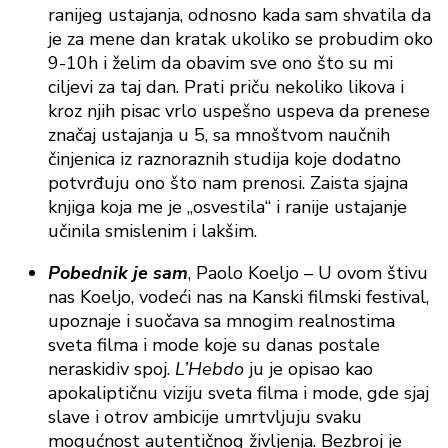
ranijeg ustajanja, odnosno kada sam shvatila da
je za mene dan kratak ukoliko se probudim oko
9-10h i želim da obavim sve ono što su mi
ciljevi za taj dan. Prati priču nekoliko likova i
kroz njih pisac vrlo uspešno uspeva da prenese
značaj ustajanja u 5, sa mnoštvom naučnih
činjenica iz raznoraznih studija koje dodatno
potvrđuju ono što nam prenosi. Zaista sjajna
knjiga koja me je „osvestila“ i ranije ustajanje
učinila smislenim i lakšim.
Pobednik je sam
, Paolo Koeljo – U ovom štivu
nas Koeljo, vodeći nas na Kanski filmski festival,
upoznaje i suočava sa mnogim realnostima
sveta filma i mode koje su danas postale
neraskidiv spoj.
L’Hebdo
ju je opisao kao
apokaliptičnu viziju sveta filma i mode, gde sjaj
slave i otrov ambicije umrtvljuju svaku
mogućnost autentičnog življenja. Bezbroj je