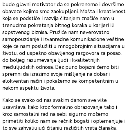
bude glavni motivator da se pokrenemo i dovršimo
obaveze kojima smo zaokupljeni. Mašta i kreativnost
koja se podstiče i razvija čitanjem značiće nam u
trenucima pokretanja bitnog koraka u karijeri ili
sopstvenog biznisa. Pružiće nam neverovatno
samopouzdanje i izvanredne komunikacione veštine
koje će nam poslužiti u mnogobrojnim situacijama u
životu, od uspešno obavljenog razgovora za posao,
do boljeg razumevanja ljudi i kvalitetnijih
međuljudskih odnosa. Bez puno bojazni ćemo biti
spremni da izrazimo svoje mišljenje na dobar i
elokventan način i pokažemo se kompetentnim u
nekom aspektu života.
Kako se svako od nas svakim danom sve više
usavršava, kako kroz formalno obrazovanje tako i
kroz samostalni rad na sebi, sigurno možemo
primetiti koliko nam se rečnik bogati i oplemenjuje i
to sve zahvaljujući čitanju različitih vrsta članaka,