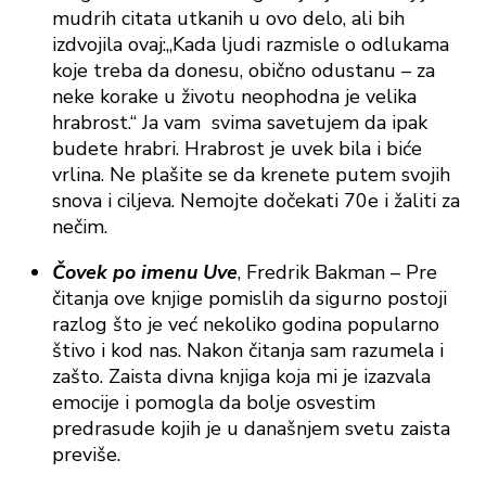
mudrih citata utkanih u ovo delo, ali bih
izdvojila ovaj:„Kada ljudi razmisle o odlukama
koje treba da donesu, obično odustanu – za
neke korake u životu neophodna je velika
hrabrost.“ Ja vam svima savetujem da ipak
budete hrabri. Hrabrost je uvek bila i biće
vrlina. Ne plašite se da krenete putem svojih
snova i ciljeva. Nemojte dočekati 70e i žaliti za
nečim.
Čovek po imenu Uve
, Fredrik Bakman – Pre
čitanja ove knjige pomislih da sigurno postoji
razlog što je već nekoliko godina popularno
štivo i kod nas. Nakon čitanja sam razumela i
zašto. Zaista divna knjiga koja mi je izazvala
emocije i pomogla da bolje osvestim
predrasude kojih je u današnjem svetu zaista
previše.