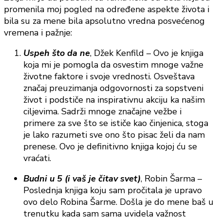
promenila moj pogled na određene aspekte života i
bila su za mene bila apsolutno vredna posvećenog
vremena i pažnje:
Uspeh što da ne
, Džek Kenfild – Ovo je knjiga
koja mi je pomogla da osvestim mnoge važne
životne faktore i svoje vrednosti. Osveštava
značaj preuzimanja odgovornosti za sopstveni
život i podstiče na inspirativnu akciju ka našim
ciljevima. Sadrži mnoge značajne vežbe i
primere za sve što se ističe kao činjenica, stoga
je lako razumeti sve ono što pisac želi da nam
prenese. Ovo je definitivno knjiga kojoj ću se
vraćati.
Budni u 5 (i vaš je čitav svet)
, Robin Šarma –
Poslednja knjiga koju sam pročitala je upravo
ovo delo Robina Šarme. Došla je do mene baš u
trenutku kada sam sama uvidela važnost