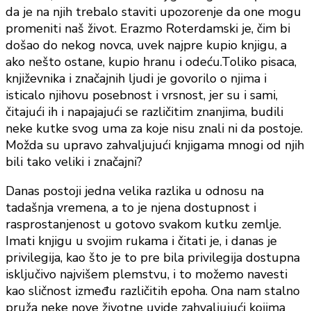
da je na njih trebalo staviti upozorenje da one mogu
promeniti naš život. Erazmo Roterdamski je, čim bi
došao do nekog novca, uvek najpre kupio knjigu, a
ako nešto ostane, kupio hranu i odeću.Toliko pisaca,
književnika i značajnih ljudi je govorilo o njima i
isticalo njihovu posebnost i vrsnost, jer su i sami,
čitajući ih i napajajući se različitim znanjima, budili
neke kutke svog uma za koje nisu znali ni da postoje.
Možda su upravo zahvaljujući knjigama mnogi od njih
bili tako veliki i značajni?
Danas postoji jedna velika razlika u odnosu na
tadašnja vremena, a to je njena dostupnost i
rasprostanjenost u gotovo svakom kutku zemlje.
Imati knjigu u svojim rukama i čitati je, i danas je
privilegija, kao što je to pre bila privilegija dostupna
isključivo najvišem plemstvu, i to možemo navesti
kao sličnost između različitih epoha. Ona nam stalno
pruža neke nove životne uvide zahvaljujući kojima